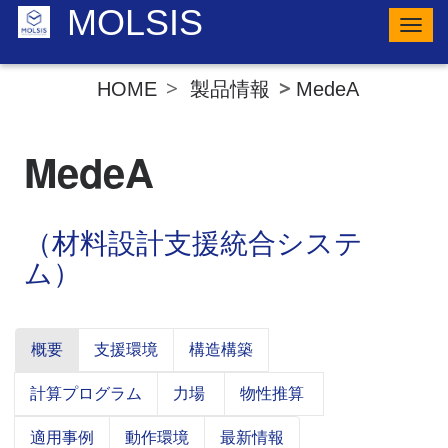
MOLSIS
ナ
ビ
ゲ
ー
製品情報
MedeA
HOME
シ
ョ
ン
の
MedeA
切
り
替
え
（材料設計支援統合システ
ム）
概要
支援環境
構造構築
計算プログラム
力場
物性推算
適用事例
動作環境
最新情報