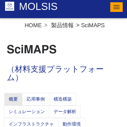
MOLSIS
ナ
ビ
ゲ
ー
製品情報
SciMAPS
HOME
シ
ョ
ン
の
SciMAPS
切
り
替
え
（材料支援プラットフォー
ム）
概要
応用事例
構造構築
シミュレーション
データ解析
インフラストラクチャ
動作環境