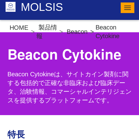
MOLSIS
ナ
ビ
ゲ
ー
製品情
Beacon
HOME
シ
Beacon
ョ
報
Cytokine
ン
の
Beacon Cytokine
切
り
替
え
Beacon Cytokineは、サイトカイン製剤に関
する包括的で正確な非臨床および臨床デー
タ、治験情報、コマーシャルインテリジェン
スを提供するプラットフォームです。
特長