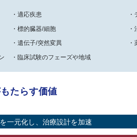
​・適応疾患
・
・標的臓器/細胞
・
・遺伝子/突然変異
・
ン
・臨床試験のフェーズや地域
apyがもたらす価値
を一元化し、治療設計を加速