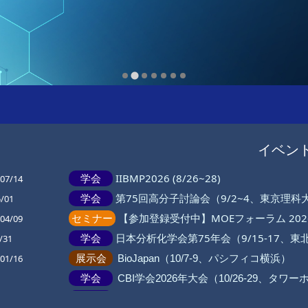
案と高
イベン
学会
IIBMP2026 (8/26~28)
07/14
学会
第75回高分子討論会（9/2~4、東京理
5/01
セミナー
【参加登録受付中】MOEフォーラム 2026
04/09
学会
日本分析化学会第75年会（9/15-17、
/31
展示会
01/16
BioJapan（10/7-9、パシフィコ横浜）
学会
CBI学会2026年大会（10/26-29、タワ
学会
10/16
メディシナルケミストリーシンポジウム（11