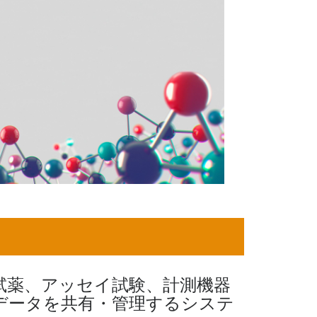
ジウム
会
MOE ワークショップ（9月11日）
nce in Japan
試薬、アッセイ試験、計測機器
年会
データを共有・管理するシステ