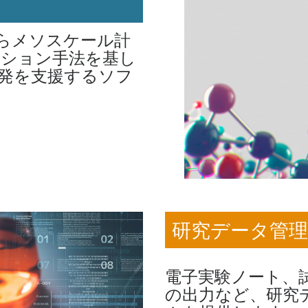
セミナー
10/13
MOLSIS 創薬DXセミナー 2026
学会
07/12
第４回日本抗体学会学術大会
らメソスケール計
学会
第16回スクリーニング学研究会
04/30
ーション手法を基し
学会
01/19
第42回メディシナルケミストリーシンポ
発を支援するソフ
学会
CBI学会2025年大会
展示会
BioJapan2025
学会
第 63 回日本生物物理学会年会
学会
日本金属学会 2025年秋期第177回講演大
学会
第74回高分子討論会
セミナー
MOE フォーラム 2025（9月12日）・
学会
3rd Targeted Protein Degradation Confere
展示会
ファーマラボExpo2025
​​​研究データ管理
学会
第52回日本毒性学会学術年会
学会
第25回日本蛋白質科学会
電子実験ノート、
学会
日本ケミカルバイオロジー学会 第19回
の出力など、研究
学会
日本薬学会第145年会