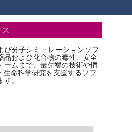
13-15、アクリエ姫路）
タワーホール船堀）
ンス
国際会議場）
よび分子シミュレーションソフ
/3、室町三井ホール&カンファレンスとオンライン）
薬品および化合物の毒性、安全
ォームまで、最先端の技術や情
義（6/26、オンライン）
・生命科学研究を支援するソフ
23-26、モントリオール）
ます。
6/1~3)