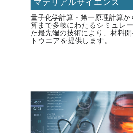
技術情報
MOLSISニュースレター 第23号
マテリアルサイエンス
2022/
技術情報
MOLSISニュースレター 第22号
2022/
量子化学計算・第一原理計算か
技術情報
MOLSISニュースレター 第21号
2022/
算まで多岐にわたるシミュレ
技術情報
MOLSISニュースレター 第20号
2022/
た最先端の技術により、材料開
トウエアを提供します。