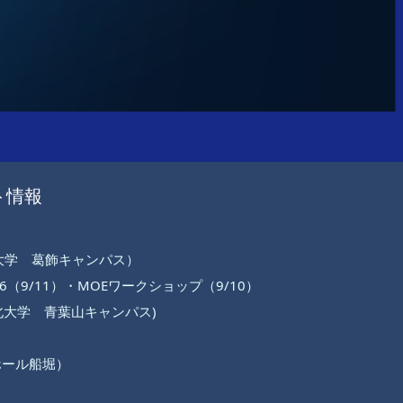
度な技術サポートを提供しています。
ト情報
科大学 葛飾キャンパス）
（9/11）・MOEワークショップ（9/10）
東北大学 青葉山キャンパス)
ーホール船堀）
/11-13、京都テルサ）