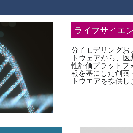
学会
07/17
農薬デザイン研究会（11/12-13、焼津）
学会
04/09
日本動物実験代替法学会第39回大会（11/
学会
スクリーニング学研究会（11/26-27、
01/10
ライフサイエ
学会
10/10
日本抗体学会学術大会（12/9-11、福岡
---- 過去のイベント ----
展示会
分子モデリングお
07/12
LINK-J創薬のフロンティア2026（7
トウェアから、医
学会
第53回日本毒性学会学術年会 (7/1~3)
04/15
性評価プラットフ
セミナー
AI・データ利活用研究会セミナー・集中講
01/18
報を基にした創薬
セミナー
CCG UGM & Conference 2026（6/
トウエアを提供し
学会
第26回日本蛋白質科学会 (6/17~19)
学会
10/18
日本ケミカルバイオロジー学会 第20回年会 (
展示会
ファーマDX EXPO2026 (5/20~22)
07/10
学会
04/12
日本薬学会 第146年会
学会
04/11
日本化学会 第106春季年会(2026)
学会
01/20
第17回日本安全性薬理研究会学術年会