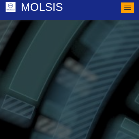
MOLSIS
ナ
ビ
ゲ
ー
シ
ョ
ン
の
切
り
替
え