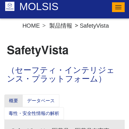
MOLSIS
ナ
ビ
ゲ
ー
製品情報
SafetyVista
HOME
シ
ョ
ン
の
SafetyVista
切
り
替
え
（セーフティ・インテリジェ
ンス・プラットフォーム）
概要
データベース
毒性・安全性情報の解析