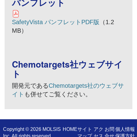
パンフレット
SafetyVista パンフレットPDF版
（1.2
MB）
Chemotargets社ウェブサイ
ト
​開発元である
Chemotargets社のウェブサ
イト
も併せてご覧ください。
Copyright ©
2026 MOLSIS
​HOME
サイト
アク
お問
個人情報
Inc. All rights reserved.
マップ
セス
合せ
保護方針