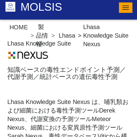
MOLSIS
ナ
ビ
ゲ
ー
製
Lhasa
HOME
シ
ョ
品情
Lhasa
Knowledge Suite
ン
Lhasa Knowledge Suite
報
Nexus
の
切
り
替
え
知識ベースの毒性エンドポイント予測／
代謝予測／統計ベースの遺伝毒性予測
​​Lhasa Knowledge Suite Nexus は、哺乳類お
よび細菌における毒性予測ツールDerek
Nexus、代謝変換の予測ツールMeteor
Nexus、細菌における変異原性予測ツール
Sarah Nexus、毒性データベースViticから構