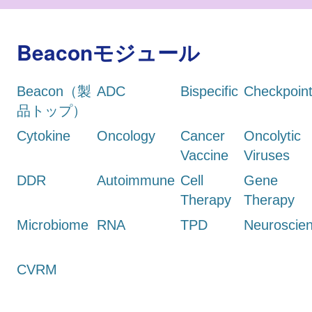
Beaconモジュール
Beacon（製
ADC
Bispecific
Checkpoin
品トップ）
Cytokine
Oncology
Cancer
Oncolytic
Vaccine
Viruses
DDR
Autoimmune
Cell
Gene
Therapy
Therapy
Microbiome
RNA
TPD
Neuroscie
CVRM