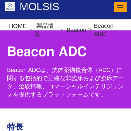
MOLSIS
ナ
ビ
ゲ
ー
製品情
Beacon
HOME
シ
Beacon
ョ
報
ADC
ン
の
Beacon ADC
切
り
替
え
Beacon ADCは、抗体薬物複合体（ADC）に
関する包括的で正確な非臨床および臨床デー
タ、治験情報、コマーシャルインテリジェン
スを提供するプラットフォームです。
特長