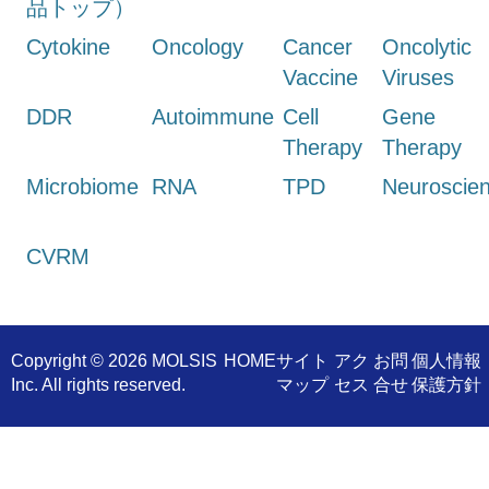
品トップ）
Cytokine
Oncology
Cancer
Oncolytic
Vaccine
Viruses
DDR
Autoimmune
Cell
Gene
Therapy
Therapy
Microbiome
RNA
TPD
Neuroscie
CVRM
Copyright ©
2026 MOLSIS
​HOME
サイト
アク
お問
個人情報
Inc. All rights reserved.
マップ
セス
合せ
保護方針