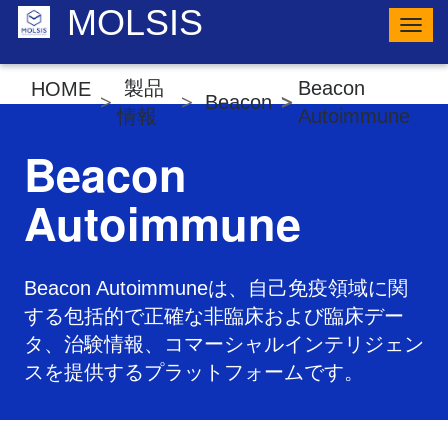
MOLSIS
ナ
ビ
ゲ
ー
製品
Beacon
HOME
シ
Beacon
ョ
情報
Autoimmune
ン
の
Beacon
切
り
替
Autoimmune
え
Beacon Autoimmuneは、自己免疫領域に関
する包括的で正確な非臨床および臨床デー
タ、治験情報、コマーシャルインテリジェン
スを提供するプラットフォームです。