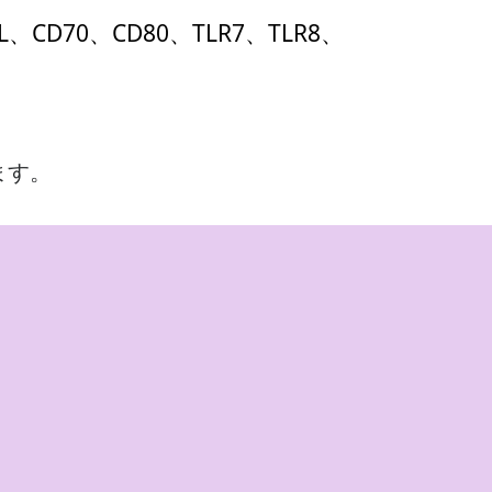
0L、CD70、CD80、TLR7、TLR8、
ます。
。