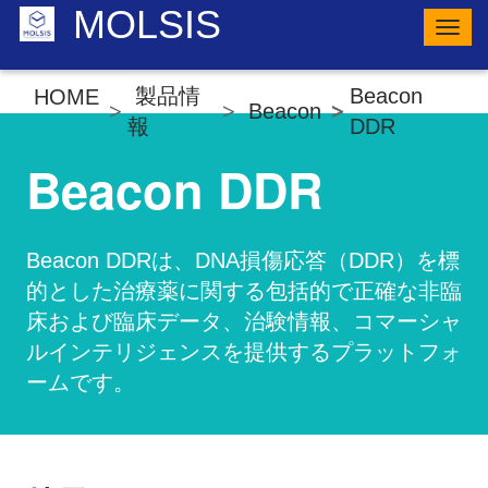
MOLSIS
ナ
ビ
ゲ
ー
製品情
Beacon
HOME
シ
Beacon
ョ
報
DDR
ン
の
Beacon DDR
切
り
替
え
Beacon DDRは、DNA損傷応答（DDR）を標
的とした治療薬に関する包括的で正確な非臨
床および臨床データ、治験情報、コマーシャ
ルインテリジェンスを提供するプラットフォ
ームです。