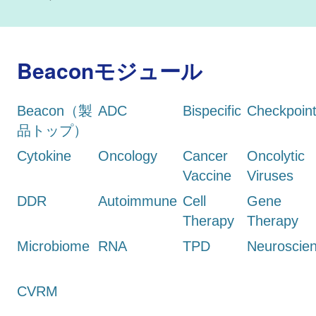
Beaconモジュール
Beacon（製
ADC
Bispecific
Checkpoin
品トップ）
Cytokine
Oncology
Cancer
Oncolytic
Vaccine
Viruses
DDR
Autoimmune
Cell
Gene
Therapy
Therapy
Microbiome
RNA
TPD
Neuroscie
CVRM