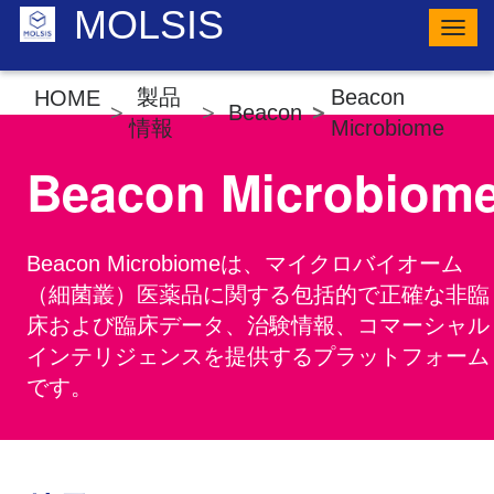
MOLSIS
ナ
ビ
ゲ
ー
製品
Beacon
HOME
シ
Beacon
ョ
情報
Microbiome
ン
の
Beacon Microbiom
切
り
替
え
Beacon Microbiomeは、マイクロバイオーム
（細菌叢）医薬品に関する包括的で正確な非臨
床および臨床データ、治験情報、コマーシャル
インテリジェンスを提供するプラットフォーム
です。