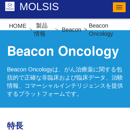
MOLSIS
ナ
ビ
ゲ
ー
製品
Beacon
HOME
シ
Beacon
ョ
情報
Oncology
ン
の
Beacon Oncology
切
り
替
え
Beacon Oncologyは、がん治療薬に関する包
括的で正確な非臨床および臨床データ、治験
情報、コマーシャルインテリジェンスを提供
するプラットフォームです。
特長